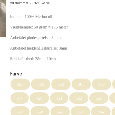
Varenummer: 7071281033790
NAVIA GARN
LAMMY GARN
Indhold: 100% Merino ull
DIVERSE GARN
Vægt/længde: 50 gram = 175 meter
LANA GROSSA
Anbefalet pindestørrelse: 3 mm
ISLANDSK GARN FRA ISTEX
Anbefalet hæklenålestørrelse: 3mm
JOV OG LEG
DIVERSE
Strikkefasthed: 28m = 10cm
PULL BACK INDUSTRIMASKINER OG MONSTERTRUK
STITCH BAMSER
Farve
SPIL
300
302
303
306
307
FJERNSTYRET BIL
317
320
321
322
323
337
338
342
343
344