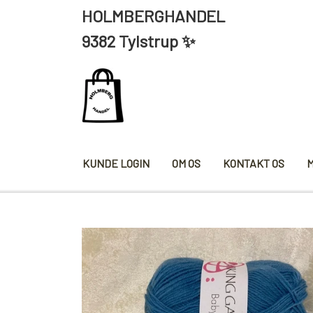
HOLMBERGHANDEL ÅBNING
9382 Tylstrup ✨
KUNDE LOGIN
OM OS
KONTAKT OS
KRYDDERIER
HYBENG
SALT/PEBER
PAPRIKA/CHILI
KARRY KRYDDERIER