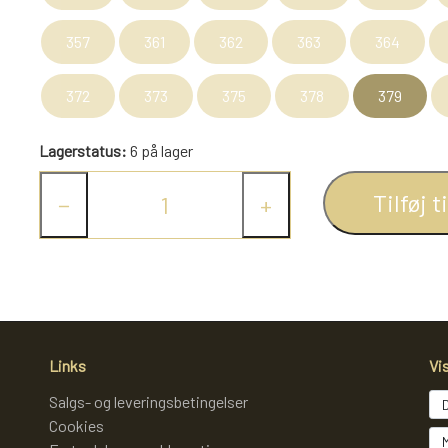
357
361
362
363
364
372
373
375
378
379
Lagerstatus:
6 på lager
Tilføj t
−
+
Links
Vi
Salgs- og leveringsbetingelser
Cookies