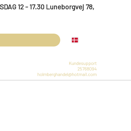
 17.30 Luneborgvej 78,
Kundesupport
25768094
holmberghandel@hotmail.com
LBEHØR
ARRANGEMENTER
OLIE