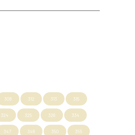
SLIK
JUL
TEAKTRÆ
SENNEP
308
312
313
315
324
325
326
334
347
348
350
355