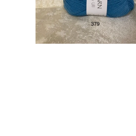
KRYDDERURTER
BAGEKRYDDERI/ KRYMMEL
MIXKRYDDERIER
DIVERSE
FÆRDIGSTRIK FRA VIKING I NORGE
S