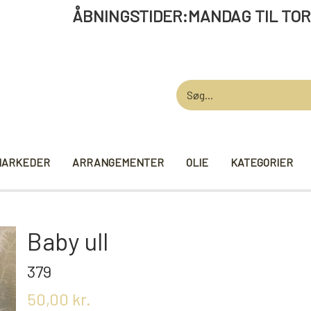
STIDER:MANDAG TIL TORSDAG 12 -
MARKEDER
ARRANGEMENTER
OLIE
KATEGORIER
AARDEN
GARN
STRIKKE TI
Baby ull
VIKINGEGARN
MADE BY ...
379
GB-GARN
KNITPRO
50,00 kr.
MAYFLOWER
RUNDPINDE