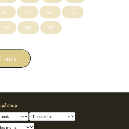
365
367
368
370
383
384
393
il kurv
s på shop