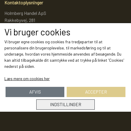
Kontaktoplysninger
Holmberg Handel ApS
Rakkebyvej, 281
9800 Hjørring
Vi bruger cookies
Telefon: 25768094
CVR: 34714010
Vi bruger egne cookies og cookies fra tredjeparter til at
personalisere din brugeroplevelse, til markedsføring og til at
undersøge, hvordan vores hjemmeside anvendes af besøgende. Du
kan altid tilbagekalde dit samtykke ved at trykke på linket 'Cookies'
Links
nederst på siden.
Salgs- og leveringsbetingelser
Læs mere om cookies her
Cookies
Fortrydelse og reklamation
AFVIS
ACCEPTER
Kunde login
Om os
INDSTILLINGER
Kontakt os
Markeder