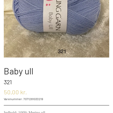
OM OS
KONTAKT OS
MARKEDER
ARRANGEMENTER
Baby ull
321
OLIE
50,00 kr.
Varenummer: 7071281033219
KATEGORIER
Indhold: 100% Merino ull