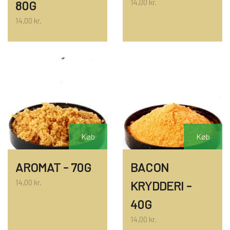
14,00 kr.
80G
KRYDDERIER
14,00 kr.
HYBENGAARDEN
SALT/PEBER
PAPRIKA/CHILI
GARN
KARRY KRYDDERIER
STRIKKE TILBEHØR
VIKINGEGARN
Køb
Køb
ARRANGEMENTER
KRYDDERURTER
MADE BY ...
GB-GARN
AROMAT - 70G
BACON
BAGEKRYDDERI/ KRYMMEL
MAYFLOWER
KNITPRO
OLIE
14,00 kr.
KRYDDERI -
40G
FÆRDIGSTRIK FRA VIKING I NORGE
MIXKRYDDERIER
NAVIA GARN
RUNDPINDE
14,00 kr.