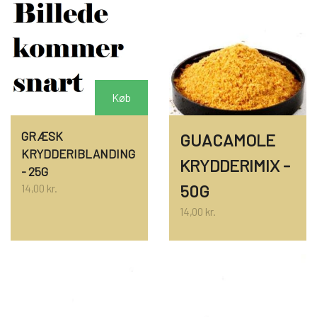
Køb
GRÆSK
GUACAMOLE
KRYDDERIBLANDING
KRYDDERIMIX -
- 25G
50G
14,00 kr.
14,00 kr.