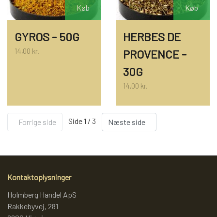
Køb
Køb
GYROS - 50G
HERBES DE
14,00 kr.
PROVENCE -
30G
14,00 kr.
Side 1 / 3
Forrige side
Næste side
Kontaktoplysninger
Holmberg Handel ApS
Rakkebyvej, 281