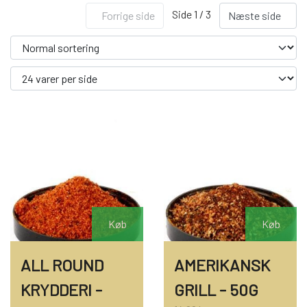
OM OS
Side 1 / 3
Forrige side
Næste side
KONTAKT OS
MARKEDER
ARRANGEMENTER
OLIE
Køb
Køb
ALL ROUND
AMERIKANSK
KATEGORIER
KRYDDERI -
GRILL - 50G