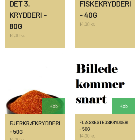
DET 3.
FISKEKRYDDERI
KRYDDERI -
- 40G
14,00 kr.
80G
14,00 kr.
Køb
Køb
FJERKRÆKRYDDERI
FLÆSKESTEGSKRYDDERI
- 50G
- 50G
14,00 kr.
14,00 kr.