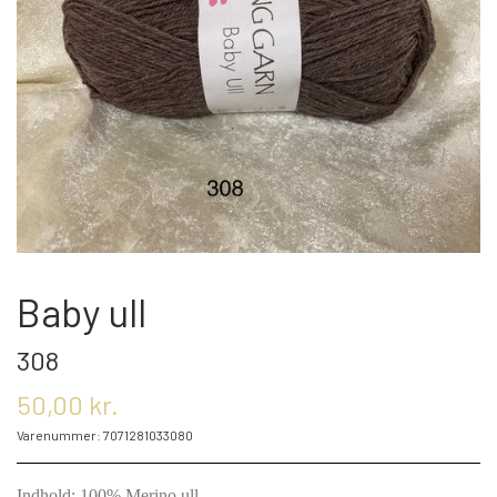
OM OS
KONTAKT OS
MARKEDER
ARRANGEMENTER
Baby ull
308
OLIE
50,00 kr.
Varenummer: 7071281033080
KATEGORIER
Indhold: 100% Merino ull