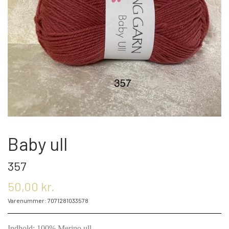
OM OS
KONTAKT OS
MARKEDER
ARRANGEMENTER
Baby ull
357
OLIE
50,00 kr.
Varenummer: 7071281033578
KATEGORIER
Indhold: 100% Merino ull