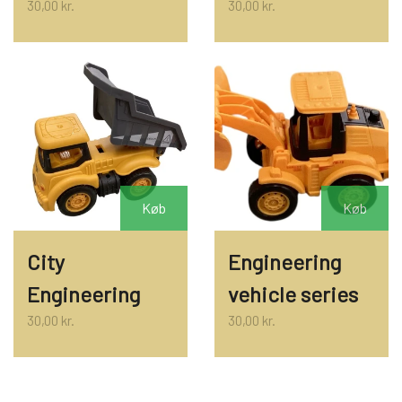
30,00 kr.
30,00 kr.
LAMMY GARN
SJOV OG LEG
DIVERSE
PULL BACK INDUSTRIMASKINER OG
DIVERSE GARN
DIVERSE
MONSTERTRUK
LANA GROSSA
SLIK
STITCH BAMSER
Køb
Køb
ISLANDSK GARN FRA ISTEX
JUL
SPIL
City
Engineering
TEAKTRÆ
Engineering
vehicle series
FJERNSTYRET BIL
30,00 kr.
30,00 kr.
SENNEP