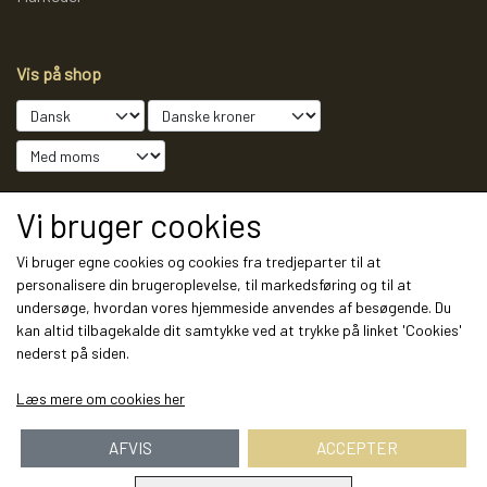
Vis på shop
Sociale medier
Vi bruger cookies
Vi bruger egne cookies og cookies fra tredjeparter til at
personalisere din brugeroplevelse, til markedsføring og til at
undersøge, hvordan vores hjemmeside anvendes af besøgende. Du
Modtag vores nyhedsbrev via e-mail
kan altid tilbagekalde dit samtykke ved at trykke på linket 'Cookies'
nederst på siden.
Tilmeld
Læs mere om cookies her
AFVIS
ACCEPTER