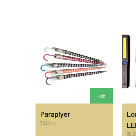
KRYDDERURTER
BAGEKRYDDERI/ KRYMMEL
MIXKRYDDERIER
DIVERSE
FÆRDIGSTRIK FRA VIKING I NORGE
S
Køb
Paraplyer
Lo
30,00 kr.
LE
30,00