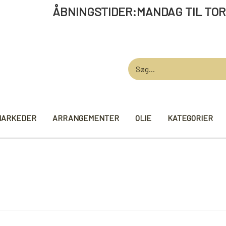
STIDER:MANDAG TIL TORSDAG 12 -
MARKEDER
ARRANGEMENTER
OLIE
KATEGORIER
AARDEN
GARN
STRIKKE TI
VIKINGEGARN
MADE BY ...
GB-GARN
KNITPRO
MAYFLOWER
RUNDPINDE