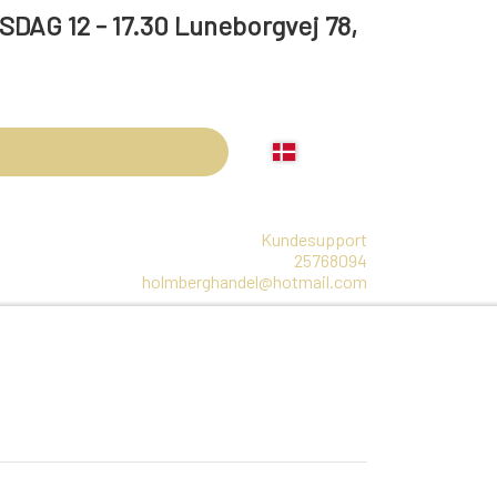
 17.30 Luneborgvej 78,
Kundesupport
25768094
holmberghandel@hotmail.com
LBEHØR
ARRANGEMENTER
OLIE