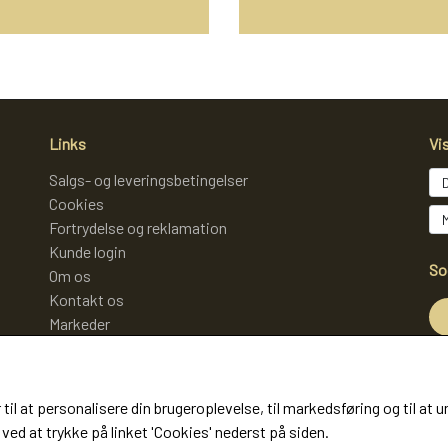
Links
Vi
Salgs- og leveringsbetingelser
Cookies
Fortrydelse og reklamation
Kunde login
So
Om os
Kontakt os
Markeder
Mo
 til at personalisere din brugeroplevelse, til markedsføring og til 
ved at trykke på linket 'Cookies' nederst på siden.