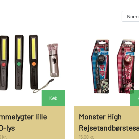
NAVIA GARN
LAMMY GARN
DIVERSE GARN
LANA GROSSA
ISLANDSK GARN FRA ISTEX
JOV OG LEG
DIVERSE
PULL BACK INDUSTRIMASKINER OG MONSTERTRUK
STITCH BAMSER
SPIL
Køb
FJERNSTYRET BIL
mmelygter lille
Monster High
D-lys
Rejsetandbørstes
 kr.
15,00 kr.