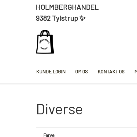
HOLMBERGHANDEL ÅBNING
9382 Tylstrup ✨
KUNDE LOGIN
OM OS
KONTAKT OS
KRYDDERIER
HYBENG
Diverse
SALT/PEBER
PAPRIKA/CHILI
KARRY KRYDDERIER
Farve