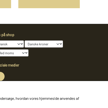
s på shop
ciale medier
dtag vores nyhedsbrev via e-mail
at undersøge, hvordan vores hjemmeside anvendes af
Tilmeld