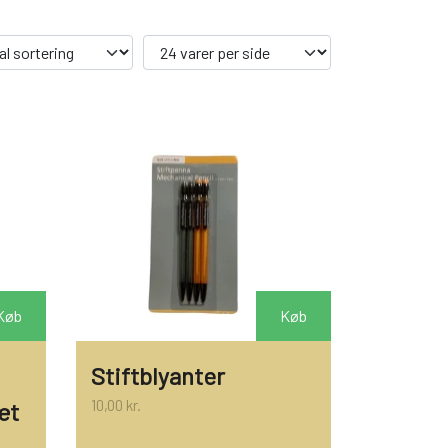
SLIK
JUL
TEAKTRÆ
SENNEP
Køb
Køb
Stiftblyanter
10,00 kr.
æt