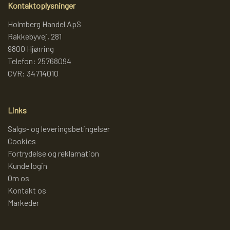
Kontaktoplysninger
LAMMY GARN
SJOV OG LEG
DIVERSE
Holmberg Handel ApS
Rakkebyvej, 281
9800 Hjørring
PULL BACK INDUSTRIMASKINER OG
DIVERSE GARN
DIVERSE
Telefon: 25768094
CVR: 34714010
MONSTERTRUK
LANA GROSSA
SLIK
STITCH BAMSER
Links
ISLANDSK GARN FRA ISTEX
JUL
Salgs- og leveringsbetingelser
Cookies
SPIL
Fortrydelse og reklamation
TEAKTRÆ
Kunde login
Om os
FJERNSTYRET BIL
Kontakt os
SENNEP
Markeder