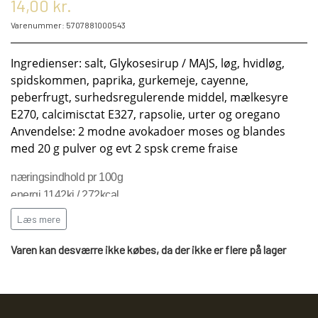
14,00 kr.
KRYDDERIER
Varenummer: 5707881000543
HYBENGAARDEN
SALT/PEBER
Ingredienser: salt, Glykosesirup / MAJS, løg, hvidløg,
spidskommen, paprika, gurkemeje, cayenne,
peberfrugt, surhedsregulerende middel, mælkesyre
PAPRIKA/CHILI
GARN
E270, calcimisctat E327, rapsolie, urter og oregano
Anvendelse: 2 modne avokadoer moses og blandes
med 20 g pulver og evt 2 spsk creme fraise
KARRY KRYDDERIER
STRIKKE TILBEHØR
VIKINGEGARN
næringsindhold pr 100g
energi 1142kj / 272kcal
ARRANGEMENTER
KRYDDERURTER
MADE BY ...
GB-GARN
fedt 3,7g
Læs mere
heraf mættet 0,5g
kulhydrat 50,8g
Varen kan desværre ikke købes, da der ikke er flere på lager
BAGEKRYDDERI/ KRYMMEL
MAYFLOWER
KNITPRO
OLIE
heraf sukker 9,1g
protein 5,2g
FÆRDIGSTRIK FRA VIKING I NORGE
MIXKRYDDERIER
NAVIA GARN
RUNDPINDE
salt 27g