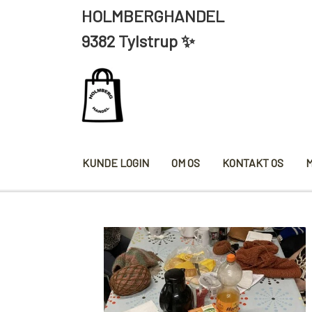
HOLMBERGHANDEL ÅBNING
9382 Tylstrup ✨
KUNDE LOGIN
OM OS
KONTAKT OS
KRYDDERIER
HYBENG
SALT/PEBER
PAPRIKA/CHILI
KARRY KRYDDERIER