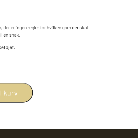
 der er ingen regler for hvilken garn der skal
l en snak.
ketøjet.
SLIK
JUL
TEAKTRÆ
SENNEP
il kurv