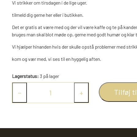
Vi strikker om tirsdagen i de lige uger.
NAVIA GARN
tilmeld dig gerne her eller i butikken.
LAMMY GARN
DIVERSE GARN
Det er gratis at være med og der vil være kaffe og te på kanden,
bruges man skal blot møde op, gerne med godt humør og klar ti
LANA GROSSA
ISLANDSK GARN FRA ISTEX
Vi hjælper hinanden hvis der skulle opstå problemer med strik
kom og vær med, vi ses til en hyggelig aften.
JOV OG LEG
DIVERSE
PULL BACK INDUSTRIMASKINER OG MONSTERTRUK
Lagerstatus:
3 på lager
STITCH BAMSER
Tilføj t
−
+
SPIL
FJERNSTYRET BIL