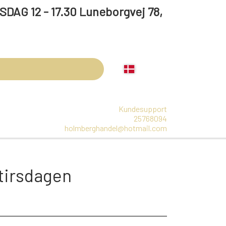
 17.30 Luneborgvej 78,
Kundesupport
25768094
holmberghandel@hotmail.com
LBEHØR
ARRANGEMENTER
OLIE
 tirsdagen