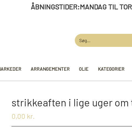
STIDER:MANDAG TIL TORSDAG 12 -
MARKEDER
ARRANGEMENTER
OLIE
KATEGORIER
AARDEN
GARN
STRIKKE TI
strikkeaften i lige uger om
VIKINGEGARN
MADE BY ...
0,00 kr.
GB-GARN
KNITPRO
MAYFLOWER
RUNDPINDE