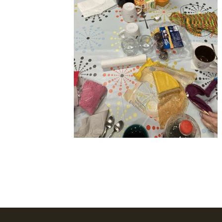
KRYDDERURTER
BAGEKRYDDERI/ KRYMMEL
MIXKRYDDERIER
DIVERSE
FÆRDIGSTRIK FRA VIKING I NORGE
S