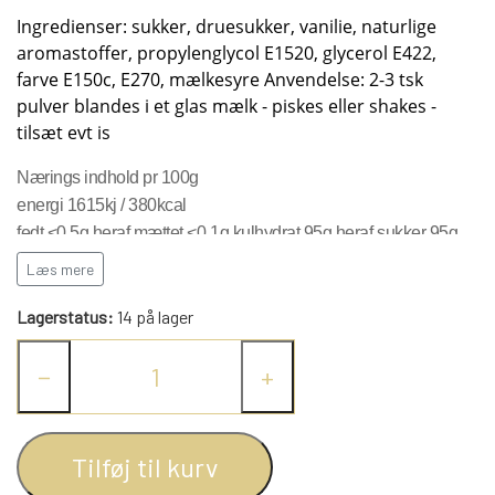
KRYDDERIER
Ingredienser: sukker, druesukker, vanilie, naturlige
aromastoffer, propylenglycol E1520, glycerol E422,
farve E150c, E270, mælkesyre Anvendelse: 2-3 tsk
HYBENGAARDEN
SALT/PEBER
pulver blandes i et glas mælk - piskes eller shakes -
tilsæt evt is
PAPRIKA/CHILI
GARN
Nærings indhold pr 100g
energi 1615kj / 380kcal
fedt <0,5g heraf mættet <0,1g kulhydrat 95g heraf sukker 95g
KARRY KRYDDERIER
STRIKKE TILBEHØR
VIKINGEGARN
protein <0,5g salt <0,1g
Læs mere
ARRANGEMENTER
KRYDDERURTER
MADE BY ...
GB-GARN
Lagerstatus:
14 på lager
−
+
BAGEKRYDDERI/ KRYMMEL
MAYFLOWER
KNITPRO
OLIE
Tilføj til kurv
FÆRDIGSTRIK FRA VIKING I NORGE
MIXKRYDDERIER
NAVIA GARN
RUNDPINDE