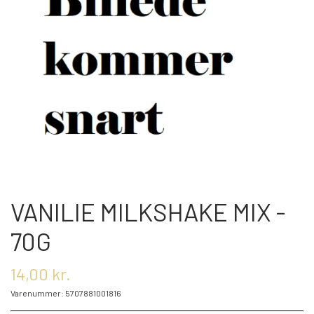
OM OS
KONTAKT OS
MARKEDER
ARRANGEMENTER
VANILIE MILKSHAKE MIX -
OLIE
70G
14,00 kr.
KATEGORIER
Varenummer: 5707881001816