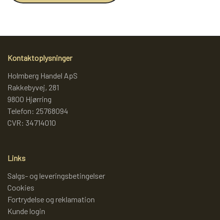
LAMMY GARN
SJOV OG LEG
DIVERSE
PULL BACK INDUSTRIMASKINER OG
DIVERSE GARN
DIVERSE
Kontaktoplysninger
MONSTERTRUK
Holmberg Handel ApS
Rakkebyvej, 281
LANA GROSSA
SLIK
9800 Hjørring
STITCH BAMSER
Telefon: 25768094
ISLANDSK GARN FRA ISTEX
JUL
CVR: 34714010
SPIL
TEAKTRÆ
Links
FJERNSTYRET BIL
Salgs- og leveringsbetingelser
Cookies
SENNEP
Fortrydelse og reklamation
Kunde login