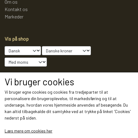
Om os
Kontakt os
Markeder
Vis på shop
Sociale medier
Vi bruger cookies
Vi bruger egne cookies og cookies fra tredjeparter til at
personalisere din brugeroplevelse, til markedsføring og til at
undersøge, hvordan vores hjemmeside anvendes af besøgende. Du
Modtag vores nyhedsbrev via e-mail
kan altid tilbagekalde dit samtykke ved at trykke på linket 'Cookies'
nederst på siden.
Tilmeld
Læs mere om cookies her