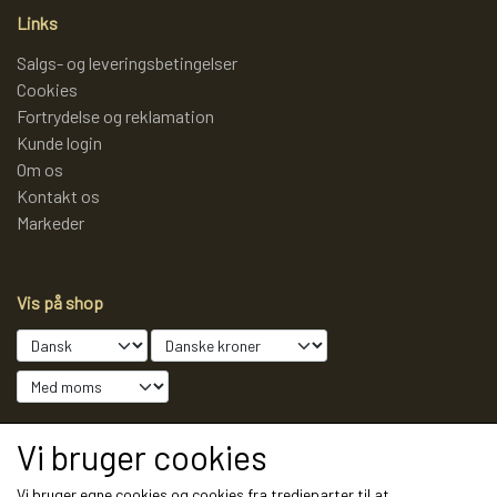
Links
Salgs- og leveringsbetingelser
Cookies
Fortrydelse og reklamation
Kunde login
Om os
Kontakt os
Markeder
Vis på shop
Sociale medier
Vi bruger cookies
Vi bruger egne cookies og cookies fra tredjeparter til at