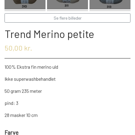
KRYDDERIER
Se flere billeder
HYBENGAARDEN
SALT/PEBER
Trend Merino petite
PAPRIKA/CHILI
GARN
50,00 kr.
KARRY KRYDDERIER
STRIKKE TILBEHØR
VIKINGEGARN
100% Ekstra fin merino uld
Ikke superwashbehandlet
ARRANGEMENTER
KRYDDERURTER
MADE BY ...
GB-GARN
50 gram 235 meter
pind: 3
BAGEKRYDDERI/ KRYMMEL
MAYFLOWER
KNITPRO
OLIE
28 masker 10 cm
FÆRDIGSTRIK FRA VIKING I NORGE
MIXKRYDDERIER
NAVIA GARN
RUNDPINDE
Farve