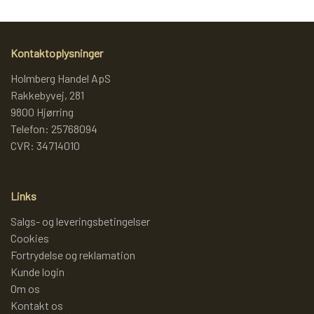
LAMMY GARN
SJOV OG LEG
DIVERSE
Kontaktoplysninger
PULL BACK INDUSTRIMASKINER OG
DIVERSE GARN
DIVERSE
Holmberg Handel ApS
Rakkebyvej, 281
MONSTERTRUK
9800 Hjørring
LANA GROSSA
SLIK
Telefon: 25768094
CVR: 34714010
STITCH BAMSER
ISLANDSK GARN FRA ISTEX
JUL
Links
SPIL
TEAKTRÆ
Salgs- og leveringsbetingelser
Cookies
FJERNSTYRET BIL
Fortrydelse og reklamation
SENNEP
Kunde login
Om os
Kontakt os