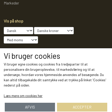
Markeder
Vis på shop
Sociale medier
Vi bruger cookies
Vi bruger egne cookies og cookies fra tredjeparter til at
personalisere din brugeroplevelse, til markedsføring og til at
undersøge, hvordan vores hjemmeside anvendes af besøgende. Du
Modtag vores nyhedsbrev via e-mail
kan altid tilbagekalde dit samtykke ved at trykke på linket 'Cookies'
nederst på siden.
Tilmeld
Læs mere om cookies her
AFVIS
ACCEPTER