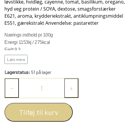
løvstikke, hvidløg, cayenne, tomat, basilikum, oregano,
KRYDDERIER
hyd veg protein / SOYA, dextose, smagsforstærker
E621, aroma, krydderiekstrakt, antiklumpningsmiddel
E551, gærekstrakt Anvendelse: pastaretter
HYBENGAARDEN
SALT/PEBER
Nærings indhold pr 100g
Energi 1153kj / 275kcal
PAPRIKA/CHILI
GARN
Fedt 9,3
Heraf mættet 4,4
Læs mere
KARRY KRYDDERIER
STRIKKE TILBEHØR
VIKINGEGARN
Kulhydrat 29,7
Heraf sukkerarter 19,6
Lagerstatus:
51 på lager
Kostfibre 10,6
ARRANGEMENTER
KRYDDERURTER
MADE BY ...
GB-GARN
−
+
Protein 12,9
Salt 26%
BAGEKRYDDERI/ KRYMMEL
MAYFLOWER
KNITPRO
OLIE
Tilføj til kurv
FÆRDIGSTRIK FRA VIKING I NORGE
MIXKRYDDERIER
NAVIA GARN
RUNDPINDE