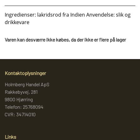
KRYDDERIER
Ingredienser: lakridsrod fra Indien Anvendelse: slik og
drikkevare
HYBENGAARDEN
SALT/PEBER
Varen kan desværre ikke købes, da der ikke er flere på lager
PAPRIKA/CHILI
GARN
KARRY KRYDDERIER
STRIKKE TILBEHØR
VIKINGEGARN
Kontaktoplysninger
Holmberg Handel ApS
ARRANGEMENTER
KRYDDERURTER
MADE BY ...
GB-GARN
Rakkebyvej, 281
9800 Hjørring
Telefon: 25768094
BAGEKRYDDERI/ KRYMMEL
MAYFLOWER
KNITPRO
OLIE
CVR: 34714010
FÆRDIGSTRIK FRA VIKING I NORGE
MIXKRYDDERIER
NAVIA GARN
RUNDPINDE
Links