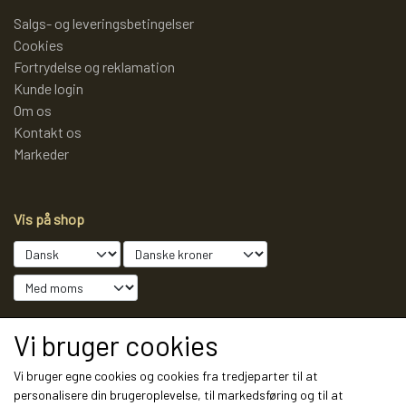
Salgs- og leveringsbetingelser
LAMMY GARN
SJOV OG LEG
DIVERSE
Cookies
Fortrydelse og reklamation
Kunde login
PULL BACK INDUSTRIMASKINER OG
DIVERSE GARN
DIVERSE
Om os
Kontakt os
MONSTERTRUK
Markeder
LANA GROSSA
SLIK
STITCH BAMSER
Vis på shop
ISLANDSK GARN FRA ISTEX
JUL
SPIL
TEAKTRÆ
FJERNSTYRET BIL
Sociale medier
Vi bruger cookies
SENNEP
Vi bruger egne cookies og cookies fra tredjeparter til at
personalisere din brugeroplevelse, til markedsføring og til at