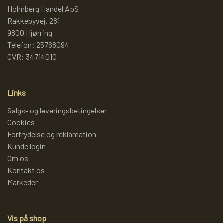
Holmberg Handel ApS
Rakkebyvej, 281
LAMMY GARN
SJOV OG LEG
DIVERSE
9800 Hjørring
Telefon: 25768094
PULL BACK INDUSTRIMASKINER OG
DIVERSE GARN
DIVERSE
CVR: 34714010
MONSTERTRUK
LANA GROSSA
SLIK
Links
STITCH BAMSER
Salgs- og leveringsbetingelser
Cookies
ISLANDSK GARN FRA ISTEX
JUL
Fortrydelse og reklamation
SPIL
Kunde login
TEAKTRÆ
Om os
Kontakt os
FJERNSTYRET BIL
Markeder
SENNEP
Vis på shop