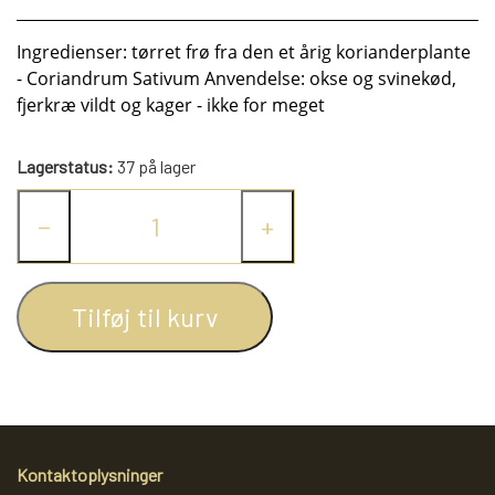
KRYDDERIER
Ingredienser: tørret frø fra den et årig korianderplante
- Coriandrum Sativum Anvendelse: okse og svinekød,
HYBENGAARDEN
SALT/PEBER
fjerkræ vildt og kager - ikke for meget
PAPRIKA/CHILI
GARN
Lagerstatus:
37 på lager
−
+
KARRY KRYDDERIER
STRIKKE TILBEHØR
VIKINGEGARN
Tilføj til kurv
ARRANGEMENTER
KRYDDERURTER
MADE BY ...
GB-GARN
BAGEKRYDDERI/ KRYMMEL
MAYFLOWER
KNITPRO
OLIE
FÆRDIGSTRIK FRA VIKING I NORGE
MIXKRYDDERIER
NAVIA GARN
RUNDPINDE
Kontaktoplysninger