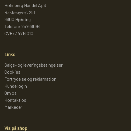
Holmberg Handel ApS
Rakkebyvej, 281
LAMMY GARN
SJOV OG LEG
DIVERSE
9800 Hjørring
Telefon: 25768094
PULL BACK INDUSTRIMASKINER OG
DIVERSE GARN
DIVERSE
CVR: 34714010
MONSTERTRUK
LANA GROSSA
SLIK
Links
STITCH BAMSER
Salgs- og leveringsbetingelser
Cookies
ISLANDSK GARN FRA ISTEX
JUL
Fortrydelse og reklamation
SPIL
Kunde login
TEAKTRÆ
Om os
Kontakt os
FJERNSTYRET BIL
Markeder
SENNEP
Vis på shop