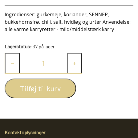
KRYDDERIER
Ingredienser: gurkemeje, koriander, SENNEP,
bukkehornsfrø, chili, salt, hvidløg og urter Anvendelse:
HYBENGAARDEN
SALT/PEBER
alle varme karryretter - mild/middelstærk karry
PAPRIKA/CHILI
GARN
Lagerstatus:
37 på lager
−
+
KARRY KRYDDERIER
STRIKKE TILBEHØR
VIKINGEGARN
Tilføj til kurv
ARRANGEMENTER
KRYDDERURTER
MADE BY ...
GB-GARN
BAGEKRYDDERI/ KRYMMEL
MAYFLOWER
KNITPRO
OLIE
FÆRDIGSTRIK FRA VIKING I NORGE
MIXKRYDDERIER
NAVIA GARN
RUNDPINDE
Kontaktoplysninger