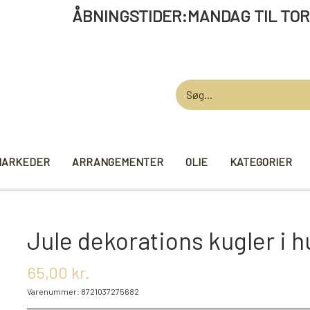
STIDER:MANDAG TIL TORSDAG 12 -
MARKEDER
ARRANGEMENTER
OLIE
KATEGORIER
AARDEN
GARN
STRIKKE TI
Jule dekorations kugler i h
VIKINGEGARN
MADE BY ...
65,00 kr.
GB-GARN
KNITPRO
Varenummer: 8721037275682
MAYFLOWER
RUNDPINDE