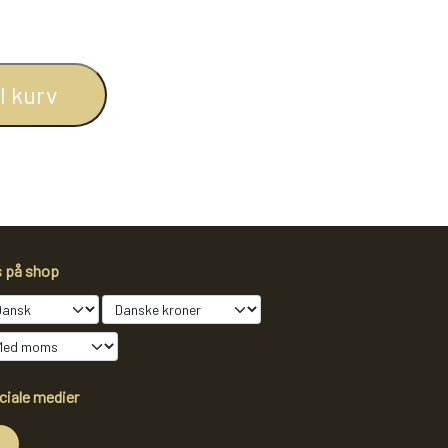
il kurv
SLIK
JUL
TEAKTRÆ
SENNEP
s på shop
ciale medier