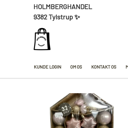
HOLMBERGHANDEL ÅBNING
9382 Tylstrup ✨
KUNDE LOGIN
OM OS
KONTAKT OS
KRYDDERIER
HYBENG
SALT/PEBER
PAPRIKA/CHILI
KARRY KRYDDERIER