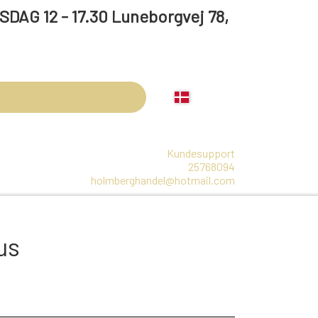
 17.30 Luneborgvej 78,
Kundesupport
25768094
holmberghandel@hotmail.com
LBEHØR
ARRANGEMENTER
OLIE
us