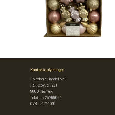
KRYDDERURTER
BAGEKRYDDERI/ KRYMMEL
MIXKRYDDERIER
DIVERSE
FÆRDIGSTRIK FRA VIKING I NORGE
S
Kontaktoplysninger
Holmberg Handel ApS
Rakkebyvej, 281
9800 Hjørring
Telefon: 25768094
CVR: 34714010