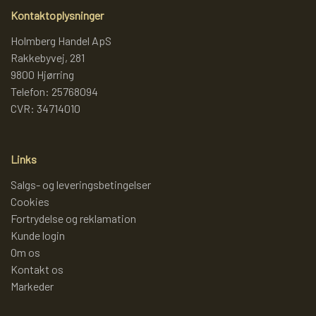
Kontaktoplysninger
LAMMY GARN
SJOV OG LEG
DIVERSE
Holmberg Handel ApS
Rakkebyvej, 281
9800 Hjørring
PULL BACK INDUSTRIMASKINER OG
DIVERSE GARN
DIVERSE
Telefon: 25768094
MONSTERTRUK
CVR: 34714010
LANA GROSSA
SLIK
STITCH BAMSER
Links
ISLANDSK GARN FRA ISTEX
JUL
Salgs- og leveringsbetingelser
SPIL
Cookies
Fortrydelse og reklamation
TEAKTRÆ
Kunde login
FJERNSTYRET BIL
Om os
Kontakt os
SENNEP
Markeder