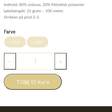
KRYDDERIER
Indhold: 80% viskose, 20% Metallisk polyester
Løbelængde: 25 gram – 100 meter.
Strikkes på pind 2-3.
HYBENGAARDEN
SALT/PEBER
Farve
PAPRIKA/CHILI
GARN
4000
4400
KARRY KRYDDERIER
STRIKKE TILBEHØR
VIKINGEGARN
−
+
ARRANGEMENTER
KRYDDERURTER
MADE BY ...
GB-GARN
Tilføj til kurv
BAGEKRYDDERI/ KRYMMEL
MAYFLOWER
KNITPRO
OLIE
FÆRDIGSTRIK FRA VIKING I NORGE
MIXKRYDDERIER
NAVIA GARN
RUNDPINDE