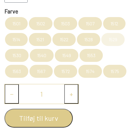
Farve
LAMMY GARN
SJOV OG LEG
DIVERSE
1501
1502
1503
1507
1512
PULL BACK INDUSTRIMASKINER OG
DIVERSE GARN
DIVERSE
1514
1521
1522
1528
1529
MONSTERTRUK
LANA GROSSA
SLIK
1530
1540
1549
1553
STITCH BAMSER
1563
1567
1572
1574
1575
ISLANDSK GARN FRA ISTEX
JUL
SPIL
−
+
TEAKTRÆ
FJERNSTYRET BIL
SENNEP
Tilføj til kurv