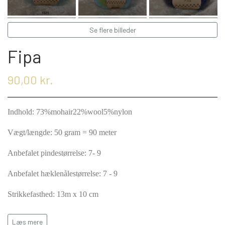
KRYDDERIER
Se flere billeder
HYBENGAARDEN
SALT/PEBER
Fipa
PAPRIKA/CHILI
GARN
90,00 kr.
KARRY KRYDDERIER
STRIKKE TILBEHØR
VIKINGEGARN
Indhold: 73%mohair22%wool5%nylon
Vægt/længde: 50 gram = 90 meter
ARRANGEMENTER
KRYDDERURTER
MADE BY ...
GB-GARN
Anbefalet pindestørrelse: 7- 9
Anbefalet hæklenålestørrelse: 7 - 9
BAGEKRYDDERI/ KRYMMEL
MAYFLOWER
KNITPRO
OLIE
Strikkefasthed: 13m x 10 cm
FÆRDIGSTRIK FRA VIKING I NORGE
MIXKRYDDERIER
NAVIA GARN
RUNDPINDE
vask håndvask
Læs mere