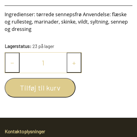
KRYDDERIER
Ingredienser: tørrede sennepsfrø Anvendelse: flæske
og rullesteg, marinader, skinke, vildt, syltning, sennep
HYBENGAARDEN
SALT/PEBER
og dressing
PAPRIKA/CHILI
GARN
Lagerstatus:
23 på lager
−
+
KARRY KRYDDERIER
STRIKKE TILBEHØR
VIKINGEGARN
Tilføj til kurv
ARRANGEMENTER
KRYDDERURTER
MADE BY ...
GB-GARN
BAGEKRYDDERI/ KRYMMEL
MAYFLOWER
KNITPRO
OLIE
FÆRDIGSTRIK FRA VIKING I NORGE
MIXKRYDDERIER
NAVIA GARN
RUNDPINDE
Kontaktoplysninger