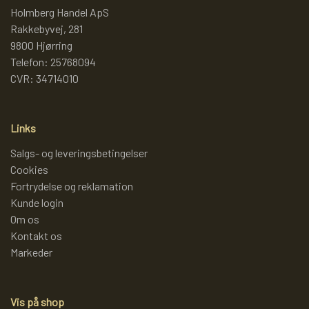
Holmberg Handel ApS
Rakkebyvej, 281
LAMMY GARN
SJOV OG LEG
DIVERSE
9800 Hjørring
Telefon: 25768094
PULL BACK INDUSTRIMASKINER OG
DIVERSE GARN
DIVERSE
CVR: 34714010
MONSTERTRUK
LANA GROSSA
SLIK
Links
STITCH BAMSER
Salgs- og leveringsbetingelser
Cookies
ISLANDSK GARN FRA ISTEX
JUL
Fortrydelse og reklamation
SPIL
Kunde login
TEAKTRÆ
Om os
Kontakt os
FJERNSTYRET BIL
Markeder
SENNEP
Vis på shop