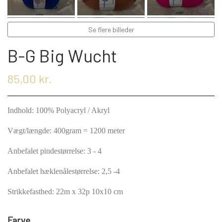
KRYDDERIER
Se flere billeder
HYBENGAARDEN
SALT/PEBER
B-G Big Wucht
PAPRIKA/CHILI
GARN
85,00 kr.
KARRY KRYDDERIER
STRIKKE TILBEHØR
VIKINGEGARN
Indhold: 100% Polyacryl / Akryl
Vægt/længde: 400gram = 1200 meter
ARRANGEMENTER
KRYDDERURTER
MADE BY ...
GB-GARN
Anbefalet pindestørrelse: 3 - 4
Anbefalet hæklenålestørrelse: 2,5 -4
BAGEKRYDDERI/ KRYMMEL
MAYFLOWER
KNITPRO
OLIE
Strikkefasthed: 22m x 32p 10x10 cm
FÆRDIGSTRIK FRA VIKING I NORGE
MIXKRYDDERIER
NAVIA GARN
RUNDPINDE
Farve