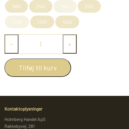
1880
2140
2150
2210
2240
2330
4922
−
+
Tilføj til kurv
Kontaktoplysninger
Holmberg Handel ApS
Rakkebyvej, 281