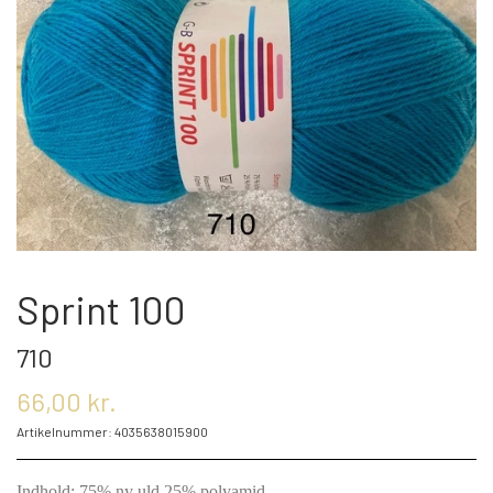
OM OS
KONTAKT OS
MARKEDER
ARRANGEMENTER
Sprint 100
710
OLIE
66,00 kr.
Artikelnummer: 4035638015900
KATEGORIER
Indhold: 75% ny uld 25% polyamid