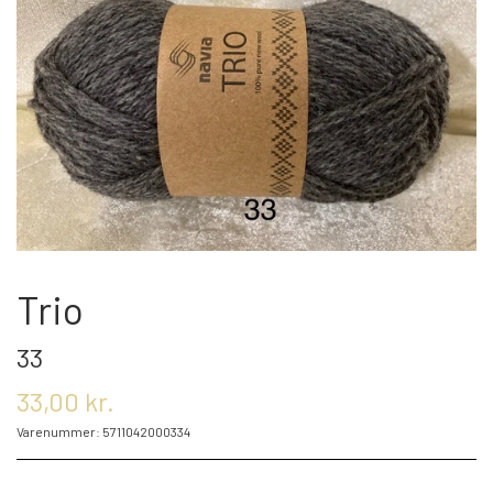
OM OS
KONTAKT OS
MARKEDER
ARRANGEMENTER
Trio
33
OLIE
33,00 kr.
Varenummer: 5711042000334
KATEGORIER