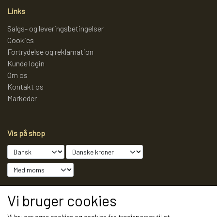
Links
Salgs- og leveringsbetingelser
Cookies
Fortrydelse og reklamation
Kunde login
Om os
Kontakt os
Markeder
Vis på shop
Sociale medier
Vi bruger cookies
Vi bruger egne cookies og cookies fra tredjeparter til at