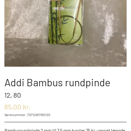
OM OS
KONTAKT OS
MARKEDER
ARRANGEMENTER
Addi Bambus rundpinde
12, 80
OLIE
85,00 kr.
Varenummer: 7071281780120
KATEGORIER
Bambusrundpinde 2 mm til 7,5 mm koster 75 kr. uanset længde