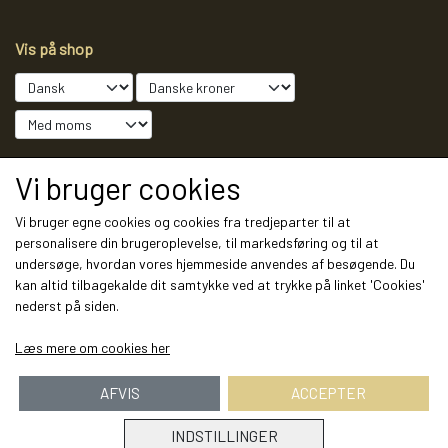
Vis på shop
Sociale medier
Vi bruger cookies
Vi bruger egne cookies og cookies fra tredjeparter til at
personalisere din brugeroplevelse, til markedsføring og til at
undersøge, hvordan vores hjemmeside anvendes af besøgende. Du
Modtag vores nyhedsbrev via e-mail
kan altid tilbagekalde dit samtykke ved at trykke på linket 'Cookies'
nederst på siden.
Tilmeld
Læs mere om cookies her
AFVIS
ACCEPTER
INDSTILLINGER