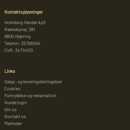
Kontaktoplysninger
LAMMY GARN
SJOV OG LEG
DIVERSE
Holmberg Handel ApS
Rakkebyvej, 281
PULL BACK INDUSTRIMASKINER OG
DIVERSE GARN
DIVERSE
9800 Hjørring
MONSTERTRUK
Telefon: 25768094
CVR: 34714010
LANA GROSSA
SLIK
STITCH BAMSER
Links
ISLANDSK GARN FRA ISTEX
JUL
Salgs- og leveringsbetingelser
SPIL
Cookies
TEAKTRÆ
Fortrydelse og reklamation
FJERNSTYRET BIL
Kunde login
Om os
SENNEP
Kontakt os
Markeder