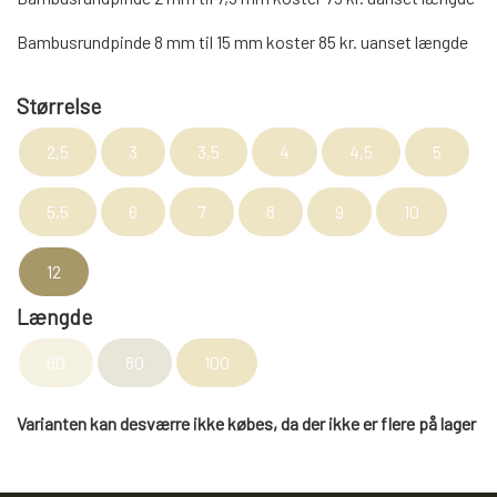
KRYDDERIER
Bambusrundpinde 8 mm til 15 mm koster 85 kr. uanset længde
HYBENGAARDEN
SALT/PEBER
Størrelse
2,5
3
3,5
4
4,5
5
PAPRIKA/CHILI
GARN
5,5
6
7
8
9
10
KARRY KRYDDERIER
STRIKKE TILBEHØR
VIKINGEGARN
12
Længde
ARRANGEMENTER
KRYDDERURTER
MADE BY ...
GB-GARN
60
80
100
BAGEKRYDDERI/ KRYMMEL
MAYFLOWER
KNITPRO
OLIE
Varianten kan desværre ikke købes, da der ikke er flere på lager
FÆRDIGSTRIK FRA VIKING I NORGE
MIXKRYDDERIER
NAVIA GARN
RUNDPINDE