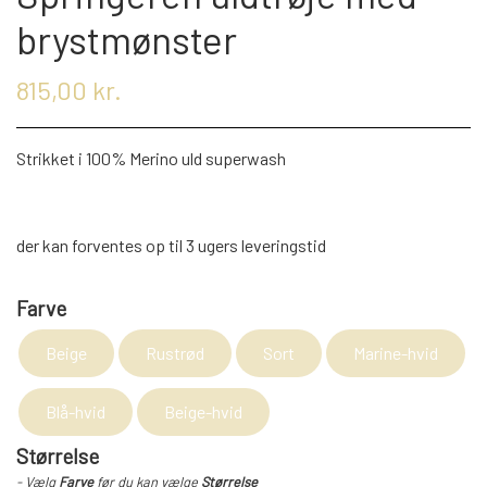
KRYDDERIER
brystmønster
815,00 kr.
HYBENGAARDEN
SALT/PEBER
Strikket i 100% Merino uld superwash
PAPRIKA/CHILI
GARN
KARRY KRYDDERIER
STRIKKE TILBEHØR
VIKINGEGARN
der kan forventes op til 3 ugers leveringstid
Farve
ARRANGEMENTER
KRYDDERURTER
MADE BY ...
GB-GARN
Beige
Rustrød
Sort
Marine-hvid
BAGEKRYDDERI/ KRYMMEL
MAYFLOWER
KNITPRO
OLIE
Blå-hvid
Beige-hvid
Størrelse
FÆRDIGSTRIK FRA VIKING I NORGE
MIXKRYDDERIER
NAVIA GARN
RUNDPINDE
- Vælg
Farve
før du kan vælge
Størrelse