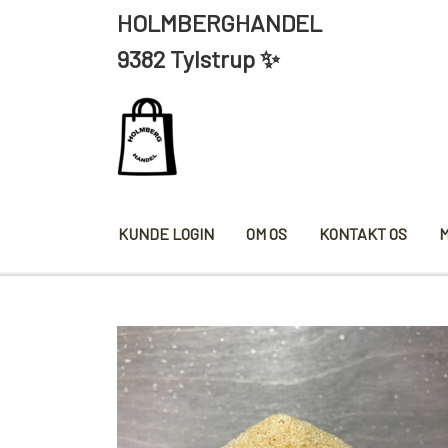
HOLMBERGHANDEL ÅBNING
9382 Tylstrup ✨
KUNDE LOGIN
OM OS
KONTAKT OS
KRYDDERIER
HYBENG
SALT/PEBER
PAPRIKA/CHILI
KARRY KRYDDERIER