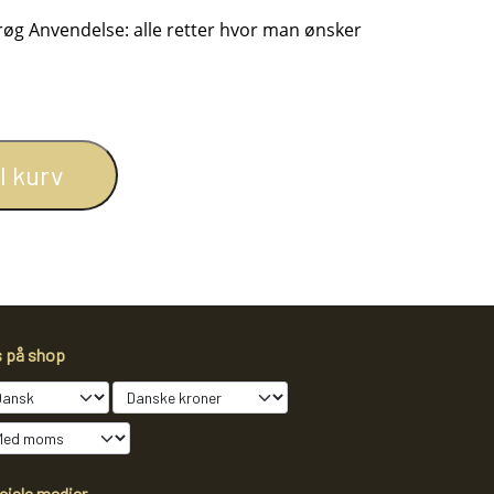
 røg Anvendelse: alle retter hvor man ønsker
il kurv
SLIK
JUL
TEAKTRÆ
SENNEP
s på shop
ciale medier