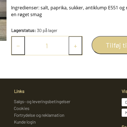
NAVIA GARN
Ingredienser: salt, paprika, sukker, antiklump E551 og
LAMMY GARN
en røget smag
DIVERSE GARN
Lagerstatus:
30 på lager
LANA GROSSA
ISLANDSK GARN FRA ISTEX
Tilføj t
−
+
JOV OG LEG
DIVERSE
PULL BACK INDUSTRIMASKINER OG MONSTERTRUK
STITCH BAMSER
SPIL
Links
Vi
FJERNSTYRET BIL
Salgs- og leveringsbetingelser
Cookies
Fortrydelse og reklamation
Kunde login
So