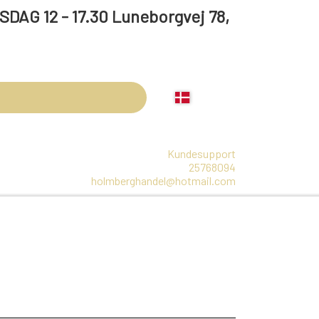
 17.30 Luneborgvej 78,
Kundesupport
25768094
holmberghandel@hotmail.com
LBEHØR
ARRANGEMENTER
OLIE