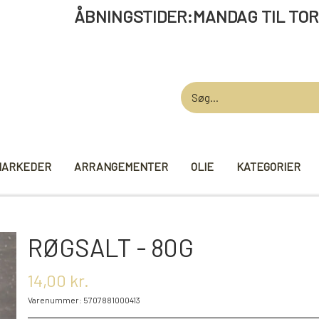
STIDER:MANDAG TIL TORSDAG 12 -
MARKEDER
ARRANGEMENTER
OLIE
KATEGORIER
AARDEN
GARN
STRIKKE TI
RØGSALT - 80G
VIKINGEGARN
MADE BY ...
14,00 kr.
GB-GARN
KNITPRO
Varenummer: 5707881000413
MAYFLOWER
RUNDPINDE