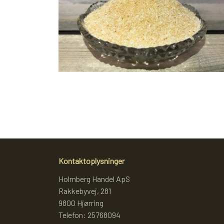
KRYDDERURTER
BAGEKRYDDERI/ KRYMMEL
MIXKRYDDERIER
DIVERSE
FÆRDIGSTRIK FRA VIKING I NORGE
S
Kontaktoplysninger
Holmberg Handel ApS
Rakkebyvej, 281
9800 Hjørring
Telefon: 25768094