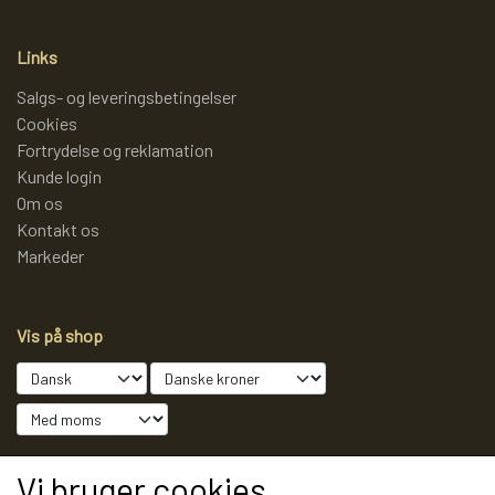
LAMMY GARN
SJOV OG LEG
DIVERSE
Links
Salgs- og leveringsbetingelser
PULL BACK INDUSTRIMASKINER OG
DIVERSE GARN
DIVERSE
Cookies
Fortrydelse og reklamation
MONSTERTRUK
Kunde login
LANA GROSSA
SLIK
Om os
Kontakt os
STITCH BAMSER
Markeder
ISLANDSK GARN FRA ISTEX
JUL
SPIL
Vis på shop
TEAKTRÆ
FJERNSTYRET BIL
SENNEP
Sociale medier
Vi bruger cookies