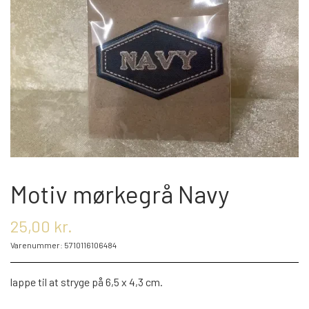
OM OS
KONTAKT OS
MARKEDER
ARRANGEMENTER
Motiv mørkegrå Navy
OLIE
25,00 kr.
Varenummer: 5710116106484
KATEGORIER
lappe til at stryge på 6,5 x 4,3 cm.