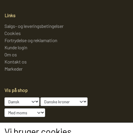
LAMMY GARN
SJOV OG LEG
DIVERSE
Links
Salgs- og leveringsbetingelser
PULL BACK INDUSTRIMASKINER OG
DIVERSE GARN
DIVERSE
Cookies
Fortrydelse og reklamation
MONSTERTRUK
Kunde login
LANA GROSSA
SLIK
Om os
Kontakt os
STITCH BAMSER
Markeder
ISLANDSK GARN FRA ISTEX
JUL
SPIL
Vis på shop
TEAKTRÆ
FJERNSTYRET BIL
SENNEP
Sociale medier
Vi bruger cookies