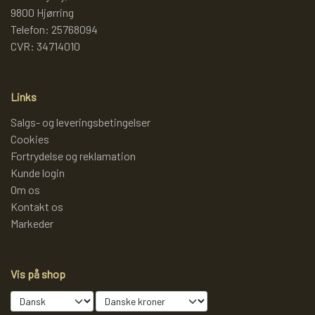
9800 Hjørring
Telefon: 25768094
LAMMY GARN
SJOV OG LEG
DIVERSE
CVR: 34714010
PULL BACK INDUSTRIMASKINER OG
DIVERSE GARN
DIVERSE
Links
MONSTERTRUK
Salgs- og leveringsbetingelser
LANA GROSSA
SLIK
Cookies
STITCH BAMSER
Fortrydelse og reklamation
Kunde login
ISLANDSK GARN FRA ISTEX
JUL
Om os
SPIL
Kontakt os
TEAKTRÆ
Markeder
FJERNSTYRET BIL
SENNEP
Vis på shop