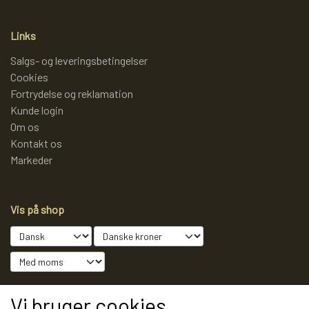
LAMMY GARN
SJOV OG LEG
DIVERSE
Links
Salgs- og leveringsbetingelser
PULL BACK INDUSTRIMASKINER OG
DIVERSE GARN
DIVERSE
Cookies
Fortrydelse og reklamation
MONSTERTRUK
Kunde login
LANA GROSSA
SLIK
Om os
Kontakt os
STITCH BAMSER
Markeder
ISLANDSK GARN FRA ISTEX
JUL
SPIL
Vis på shop
TEAKTRÆ
FJERNSTYRET BIL
SENNEP
Sociale medier
Vi bruger cookies