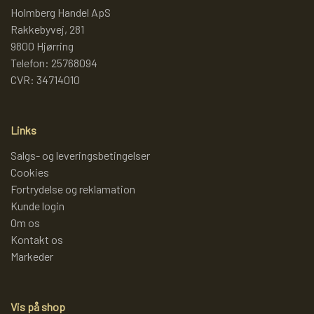
Holmberg Handel ApS
Rakkebyvej, 281
LAMMY GARN
SJOV OG LEG
DIVERSE
9800 Hjørring
Telefon: 25768094
PULL BACK INDUSTRIMASKINER OG
DIVERSE GARN
DIVERSE
CVR: 34714010
MONSTERTRUK
LANA GROSSA
SLIK
Links
STITCH BAMSER
Salgs- og leveringsbetingelser
Cookies
ISLANDSK GARN FRA ISTEX
JUL
Fortrydelse og reklamation
SPIL
Kunde login
TEAKTRÆ
Om os
Kontakt os
FJERNSTYRET BIL
Markeder
SENNEP
Vis på shop