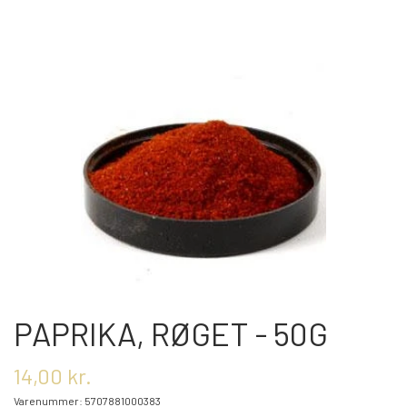
OM OS
KONTAKT OS
MARKEDER
ARRANGEMENTER
OLIE
PAPRIKA, RØGET - 50G
KATEGORIER
14,00 kr.
Varenummer: 5707881000383