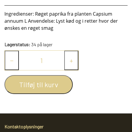
KRYDDERIER
Ingredienser: Røget paprika fra planten Capsium
annuum L Anvendelse: Lyst kød og i retter hvor der
HYBENGAARDEN
SALT/PEBER
ønskes en røget smag
PAPRIKA/CHILI
GARN
Lagerstatus:
34 på lager
−
+
KARRY KRYDDERIER
STRIKKE TILBEHØR
VIKINGEGARN
Tilføj til kurv
ARRANGEMENTER
KRYDDERURTER
MADE BY ...
GB-GARN
BAGEKRYDDERI/ KRYMMEL
MAYFLOWER
KNITPRO
OLIE
FÆRDIGSTRIK FRA VIKING I NORGE
MIXKRYDDERIER
NAVIA GARN
RUNDPINDE
Kontaktoplysninger