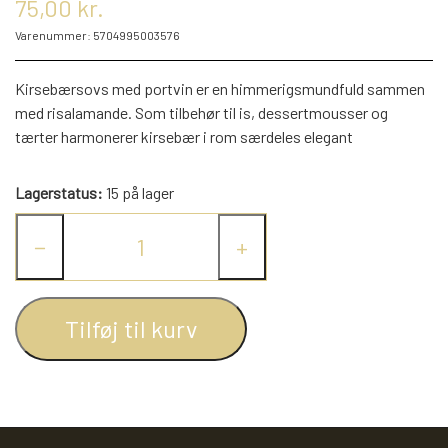
75,00 kr.
KRYDDERIER
Varenummer: 5704995003576
HYBENGAARDEN
SALT/PEBER
Kirsebærsovs med portvin er en himmerigsmundfuld sammen
med risalamande. Som tilbehør til is, dessertmousser og
tærter harmonerer kirsebær i rom særdeles elegant
PAPRIKA/CHILI
GARN
Lagerstatus:
15 på lager
KARRY KRYDDERIER
STRIKKE TILBEHØR
VIKINGEGARN
−
+
ARRANGEMENTER
KRYDDERURTER
MADE BY ...
GB-GARN
Tilføj til kurv
BAGEKRYDDERI/ KRYMMEL
MAYFLOWER
KNITPRO
OLIE
FÆRDIGSTRIK FRA VIKING I NORGE
MIXKRYDDERIER
NAVIA GARN
RUNDPINDE