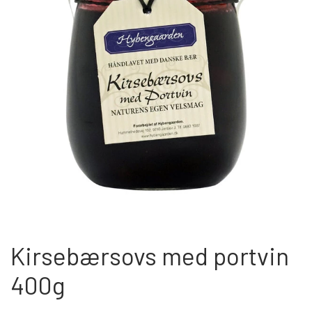
OM OS
KONTAKT OS
MARKEDER
ARRANGEMENTER
OLIE
Kirsebærsovs med portvin
400g
KATEGORIER