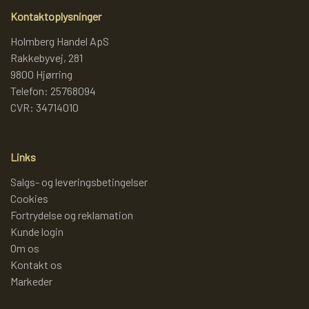
Kontaktoplysninger
LAMMY GARN
SJOV OG LEG
DIVERSE
Holmberg Handel ApS
Rakkebyvej, 281
9800 Hjørring
PULL BACK INDUSTRIMASKINER OG
DIVERSE GARN
DIVERSE
Telefon: 25768094
MONSTERTRUK
CVR: 34714010
LANA GROSSA
SLIK
STITCH BAMSER
Links
ISLANDSK GARN FRA ISTEX
JUL
Salgs- og leveringsbetingelser
SPIL
Cookies
Fortrydelse og reklamation
TEAKTRÆ
Kunde login
FJERNSTYRET BIL
Om os
SENNEP
Kontakt os
Markeder