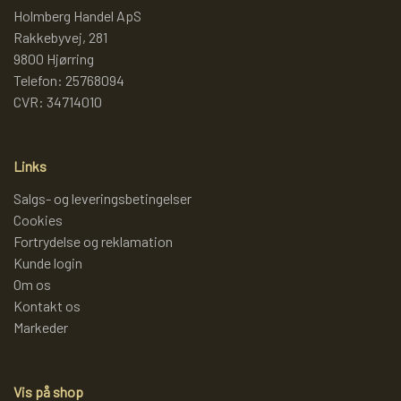
Holmberg Handel ApS
Rakkebyvej, 281
LAMMY GARN
SJOV OG LEG
DIVERSE
9800 Hjørring
Telefon: 25768094
PULL BACK INDUSTRIMASKINER OG
DIVERSE GARN
DIVERSE
CVR: 34714010
MONSTERTRUK
LANA GROSSA
SLIK
Links
STITCH BAMSER
Salgs- og leveringsbetingelser
Cookies
ISLANDSK GARN FRA ISTEX
JUL
Fortrydelse og reklamation
SPIL
Kunde login
TEAKTRÆ
Om os
Kontakt os
FJERNSTYRET BIL
Markeder
SENNEP
Vis på shop