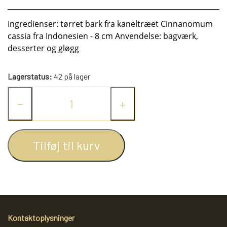
KRYDDERIER
Ingredienser: tørret bark fra kaneltræet Cinnanomum
cassia fra Indonesien - 8 cm Anvendelse: bagværk,
HYBENGAARDEN
SALT/PEBER
desserter og gløgg
PAPRIKA/CHILI
GARN
Lagerstatus:
42 på lager
−
+
KARRY KRYDDERIER
STRIKKE TILBEHØR
VIKINGEGARN
Tilføj til kurv
ARRANGEMENTER
KRYDDERURTER
MADE BY ...
GB-GARN
BAGEKRYDDERI/ KRYMMEL
MAYFLOWER
KNITPRO
OLIE
FÆRDIGSTRIK FRA VIKING I NORGE
MIXKRYDDERIER
NAVIA GARN
RUNDPINDE
Kontaktoplysninger