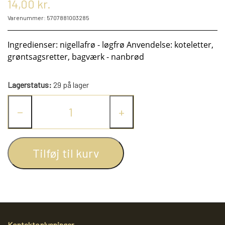
14,00 kr.
KRYDDERIER
Varenummer: 5707881003285
HYBENGAARDEN
SALT/PEBER
Ingredienser: nigellafrø - løgfrø Anvendelse: koteletter,
grøntsagsretter, bagværk - nanbrød
PAPRIKA/CHILI
GARN
Lagerstatus:
29 på lager
−
+
KARRY KRYDDERIER
STRIKKE TILBEHØR
VIKINGEGARN
ARRANGEMENTER
KRYDDERURTER
MADE BY ...
GB-GARN
Tilføj til kurv
BAGEKRYDDERI/ KRYMMEL
MAYFLOWER
KNITPRO
OLIE
FÆRDIGSTRIK FRA VIKING I NORGE
MIXKRYDDERIER
NAVIA GARN
RUNDPINDE
Kontaktoplysninger