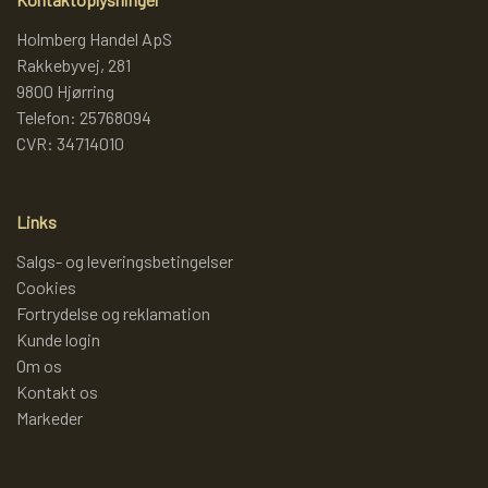
Holmberg Handel ApS
LAMMY GARN
SJOV OG LEG
DIVERSE
Rakkebyvej, 281
9800 Hjørring
Telefon: 25768094
PULL BACK INDUSTRIMASKINER OG
DIVERSE GARN
DIVERSE
CVR: 34714010
MONSTERTRUK
LANA GROSSA
SLIK
Links
STITCH BAMSER
Salgs- og leveringsbetingelser
ISLANDSK GARN FRA ISTEX
JUL
Cookies
SPIL
Fortrydelse og reklamation
Kunde login
TEAKTRÆ
Om os
FJERNSTYRET BIL
Kontakt os
SENNEP
Markeder