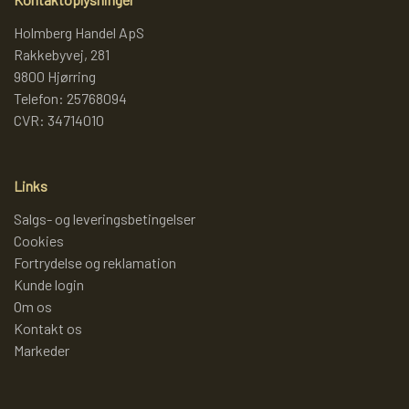
Holmberg Handel ApS
LAMMY GARN
SJOV OG LEG
DIVERSE
Rakkebyvej, 281
9800 Hjørring
Telefon: 25768094
PULL BACK INDUSTRIMASKINER OG
DIVERSE GARN
DIVERSE
CVR: 34714010
MONSTERTRUK
LANA GROSSA
SLIK
Links
STITCH BAMSER
Salgs- og leveringsbetingelser
ISLANDSK GARN FRA ISTEX
JUL
Cookies
SPIL
Fortrydelse og reklamation
Kunde login
TEAKTRÆ
Om os
FJERNSTYRET BIL
Kontakt os
SENNEP
Markeder