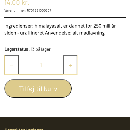
14,00 kr.
KRYDDERIER
Varenummer: 5707881000307
HYBENGAARDEN
SALT/PEBER
Ingredienser: himalayasalt er dannet for 250 mill år
siden - uraffineret Anvendelse: alt madlavning
PAPRIKA/CHILI
GARN
Lagerstatus:
13 på lager
−
+
KARRY KRYDDERIER
STRIKKE TILBEHØR
VIKINGEGARN
ARRANGEMENTER
KRYDDERURTER
MADE BY ...
GB-GARN
Tilføj til kurv
BAGEKRYDDERI/ KRYMMEL
MAYFLOWER
KNITPRO
OLIE
FÆRDIGSTRIK FRA VIKING I NORGE
MIXKRYDDERIER
NAVIA GARN
RUNDPINDE
Kontaktoplysninger