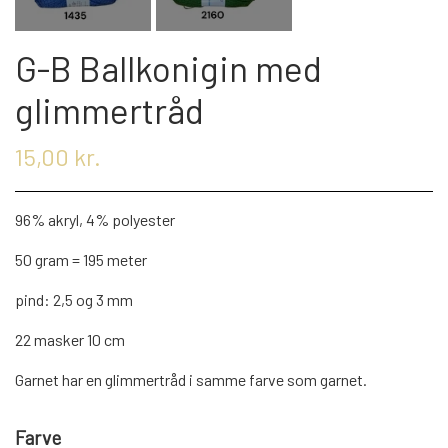
KRYDDERIER
G-B Ballkonigin med
HYBENGAARDEN
SALT/PEBER
glimmertråd
PAPRIKA/CHILI
GARN
15,00 kr.
KARRY KRYDDERIER
STRIKKE TILBEHØR
VIKINGEGARN
96% akryl, 4% polyester
50 gram = 195 meter
ARRANGEMENTER
KRYDDERURTER
MADE BY ...
GB-GARN
pind: 2,5 og 3 mm
22 masker 10 cm
BAGEKRYDDERI/ KRYMMEL
MAYFLOWER
KNITPRO
OLIE
Garnet har en glimmertråd i samme farve som garnet.
FÆRDIGSTRIK FRA VIKING I NORGE
MIXKRYDDERIER
NAVIA GARN
RUNDPINDE
Farve