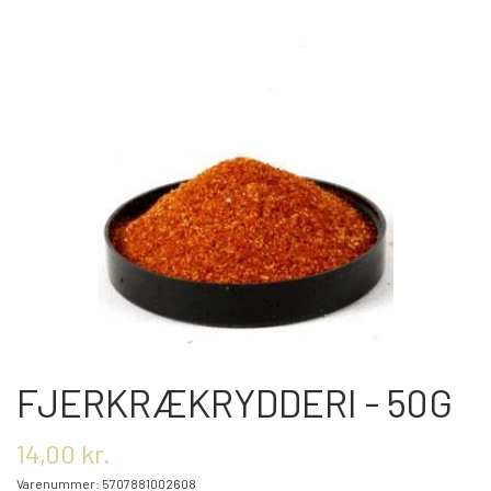
OM OS
KONTAKT OS
MARKEDER
ARRANGEMENTER
OLIE
FJERKRÆKRYDDERI - 50G
KATEGORIER
14,00 kr.
Varenummer: 5707881002608