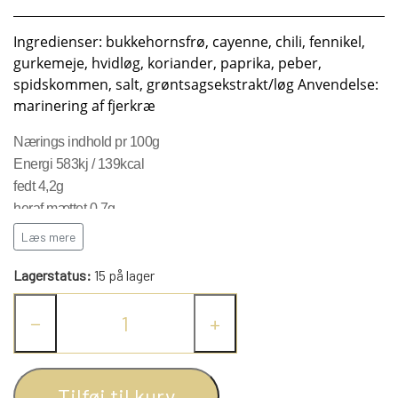
KRYDDERIER
Ingredienser: bukkehornsfrø, cayenne, chili, fennikel,
gurkemeje, hvidløg, koriander, paprika, peber,
HYBENGAARDEN
SALT/PEBER
spidskommen, salt, grøntsagsekstrakt/løg Anvendelse:
marinering af fjerkræ
PAPRIKA/CHILI
GARN
Nærings indhold pr 100g
Energi 583kj / 139kcal
fedt 4,2g
KARRY KRYDDERIER
STRIKKE TILBEHØR
VIKINGEGARN
heraf mættet 0,7g
kulhydrat 14,7g
Læs mere
heraf sukker 8,9g
ARRANGEMENTER
KRYDDERURTER
MADE BY ...
GB-GARN
Lagerstatus:
15 på lager
protein 5,1g
salt 57,5g
BAGEKRYDDERI/ KRYMMEL
MAYFLOWER
KNITPRO
OLIE
−
+
FÆRDIGSTRIK FRA VIKING I NORGE
MIXKRYDDERIER
NAVIA GARN
RUNDPINDE
Tilføj til kurv