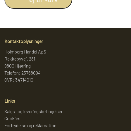
LAMMY GARN
SJOV OG LEG
DIVERSE
PULL BACK INDUSTRIMASKINER OG
DIVERSE GARN
DIVERSE
Kontaktoplysninger
MONSTERTRUK
Holmberg Handel ApS
LANA GROSSA
SLIK
Rakkebyvej, 281
STITCH BAMSER
9800 Hjørring
ISLANDSK GARN FRA ISTEX
JUL
Telefon: 25768094
CVR: 34714010
SPIL
TEAKTRÆ
Links
FJERNSTYRET BIL
Salgs- og leveringsbetingelser
SENNEP
Cookies
Fortrydelse og reklamation