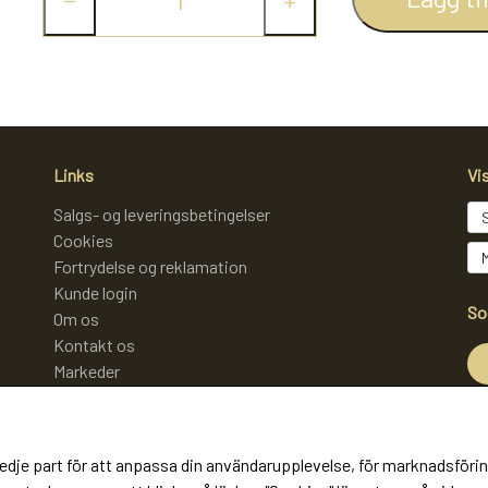
Links
Vi
Salgs- og leveringsbetingelser
Cookies
Fortrydelse og reklamation
Kunde login
So
Om os
Kontakt os
Markeder
Mo
edje part för att anpassa din användarupplevelse, för marknadsförin