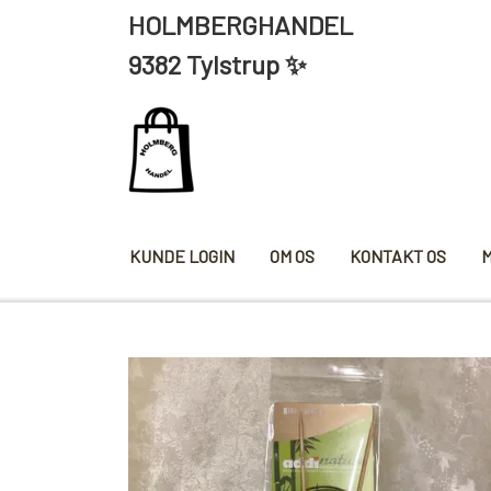
HOLMBERGHANDEL ÅBNING
9382 Tylstrup ✨
KUNDE LOGIN
OM OS
KONTAKT OS
KRYDDERIER
HYBENG
SALT/PEBER
PAPRIKA/CHILI
KARRY KRYDDERIER