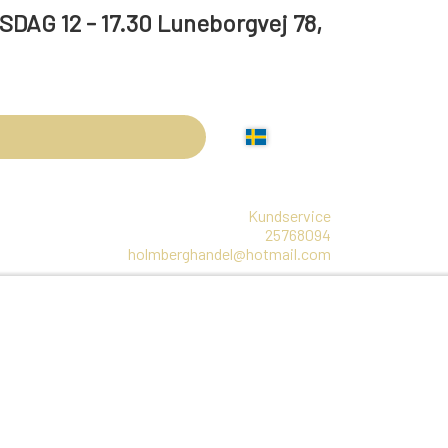
 17.30 Luneborgvej 78,
Kundservice
25768094
holmberghandel@hotmail.com
LBEHØR
ARRANGEMENTER
OLIE