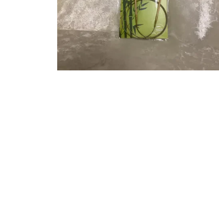
KRYDDERURTER
BAGEKRYDDERI/ KRYMMEL
MIXKRYDDERIER
DIVERSE
FÆRDIGSTRIK FRA VIKING I NORGE
S