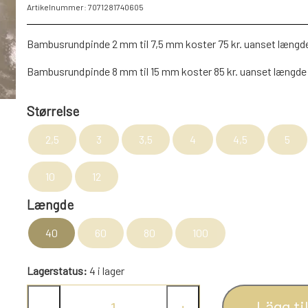
Artikelnummer: 7071281740605
NAVIA GARN
LAMMY GARN
Bambusrundpinde 2 mm til 7,5 mm koster 75 kr. uanset længd
DIVERSE GARN
Bambusrundpinde 8 mm til 15 mm koster 85 kr. uanset længde
LANA GROSSA
ISLANDSK GARN FRA ISTEX
Størrelse
JOV OG LEG
DIVERSE
2,5
3
3,5
4
4,5
5
PULL BACK INDUSTRIMASKINER OG MONSTERTRUK
10
12
STITCH BAMSER
Længde
SPIL
FJERNSTYRET BIL
40
60
80
100
Lagerstatus:
4 i lager
Lägg til
−
+