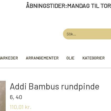
STIDER:MANDAG TIL TORSDAG 12 -
MARKEDER
ARRANGEMENTER
OLIE
KATEGORIER
AARDEN
GARN
STRIKKE TI
Addi Bambus rundpinde
VIKINGEGARN
MADE BY ...
6, 40
GB-GARN
KNITPRO
110,01 kr.
MAYFLOWER
RUNDPINDE